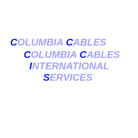
VENTE DE LA
SOCIETE
&
C
OLUMBIA
C
ABLES
C
OLUMBIA
C
ABLES
I
NTERNATIONAL
S
ERVICES
1 .
Applicabilité
Sauf accord particulier conclu préalablement par écrit avec
l'acheteur, les ventes de la société COLUMBIA CABLES (CCIS)
sont régies par les seules présentes conditions générales. A
moins qu'elles n'aient été expressément acceptées par la